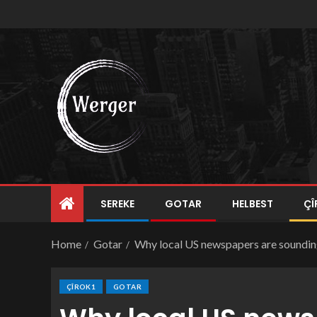
SEREKE
GOTAR
HELBEST
ÇÎ
Home
Gotar
Why local US newspapers are soundin
ÇÎROK1
GOTAR