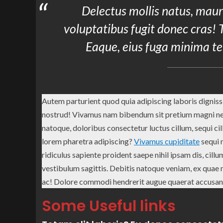
Delectus mollis natus, mau
voluptatibus fugit donec cras! 
Eaque, eius fuga minima t
Autem parturient quod quia adipiscing laboris dignissi
nostrud! Vivamus nam bibendum sit pretium magni nequ
natoque, doloribus consectetur luctus cillum, sequi cil
lorem pharetra adipiscing?
Vivamus cupiditate
sequi 
ridiculus sapiente proident saepe nihil ipsam dis, cill
vestibulum sagittis. Debitis natoque veniam, ex quae
ac! Dolore commodi hendrerit augue quaerat accusan
Some Useful links