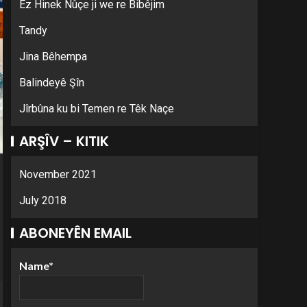
Ez Hinek Nûçe ji we re Bibêjim
Tandy
Jina Bêhempa
Balindeyê Şîn
Jîrbûna ku bi Temen re Têk Naçe
ARŞÎV – KITIK
November 2021
July 2018
ABONEYÊN EMAIL
Name*