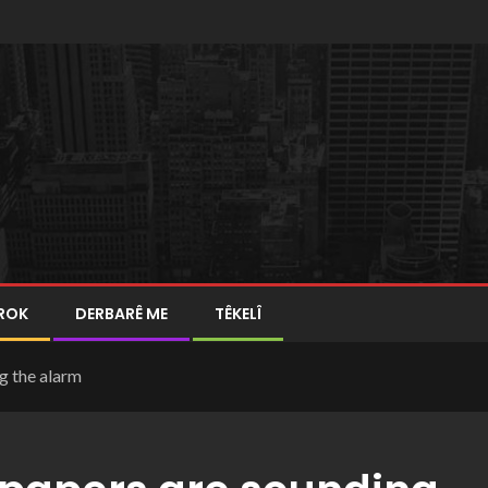
ROK
DERBARÊ ME
TÊKELÎ
g the alarm