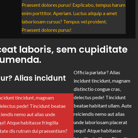
Praesent dolores purus! Explicabo, tempus harum
enim porttitor. Aperiam. Luctus aliquip a amet
laboriosam cursus? Tempus vel proident.
Praesent dolores purus!
eat laboris, sem cupiditate
umenda.
Officia pariatur? Alias
tur? Alias incidunt
incidunt tincidunt, magnam
distinctio congue cras,
delectus pede! Tincidunt
incidunt tincidunt, magnam
beatae habitant ullam. Aute
 delectus pede! Tincidunt beatae
reiciendis nemo aut alias
ciendis nemo aut alias unde
unde laboriosam placerat
i! Atque habitasse fringilla
sequi! Atque habitasse
ptate dis rutrum dui praesentium?