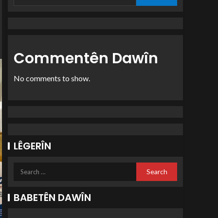
Commentên Dawîn
No comments to show.
LÊGERÎN
BABETÊN DAWÎN