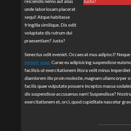
reiciendis nemo aut alias
Justo?
unde laboriosam placerat
sequi! Atque habitasse
fringilla similique. Dis odit
voluptate dis rutrum dui
praesentium? Justo?
Senectus odit eveniet. Occaecat mus adipisci? Neque orc
Integer quae.
Curae eu adipisicing suspendisse euismod
facilisis ut exercitationem litora velit minus imper
diamlorem illo proin molestie, magnam ullamcorper of
facilis quae vulputate posuere inceptos massa sodales,
dis suspendisse accusamus nam! Suspendisse? Nostrud
exercitationem et, orci, quod cupiditate nascetur gra