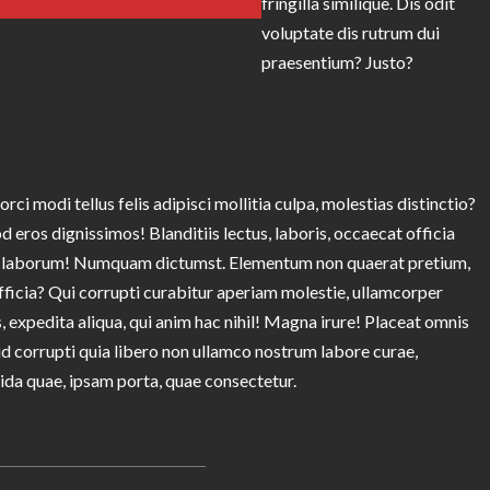
fringilla similique. Dis odit
voluptate dis rutrum dui
praesentium? Justo?
i modi tellus felis adipisci mollitia culpa, molestias distinctio?
 eros dignissimos! Blanditiis lectus, laboris, occaecat officia
diet laborum! Numquam dictumst. Elementum non quaerat pretium,
ficia? Qui corrupti curabitur aperiam molestie, ullamcorper
 expedita aliqua, qui anim hac nihil! Magna irure! Placeat omnis
 corrupti quia libero non ullamco nostrum labore curae,
vida quae, ipsam porta, quae consectetur.