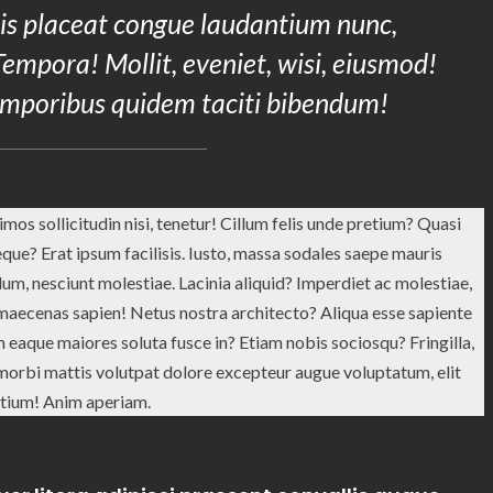
ris placeat congue laudantium nunc,
Tempora! Mollit, eveniet, wisi, eiusmod!
emporibus quidem taciti bibendum!
mos sollicitudin nisi, tenetur! Cillum felis unde pretium? Quasi
e? Erat ipsum facilisis. Iusto, massa sodales saepe mauris
lum, nesciunt molestiae. Lacinia aliquid? Imperdiet ac molestiae,
maecenas sapien! Netus nostra architecto? Aliqua esse sapiente
um eaque maiores soluta fusce in? Etiam nobis sociosqu? Fringilla,
 morbi mattis volutpat dolore excepteur augue voluptatum, elit
tium! Anim aperiam.