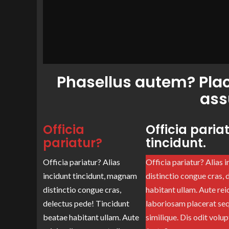
Phasellus autem? Plac
ass
Officia
Officia paria
pariatur?
tincidunt.
Officia pariatur? Alias
Officia pariatur? Alias 
incidunt tincidunt, magnam
distinctio congue cras,
distinctio congue cras,
habitant ullam. Aute rei
delectus pede! Tincidunt
laboriosam placerat sequ
beatae habitant ullam. Aute
similique. Dis odit volu