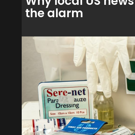
Why local US news
the alarm