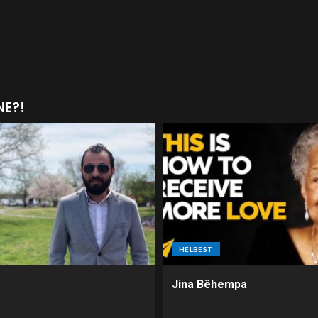
NE?!
HELBEST
Jina Bêhempa