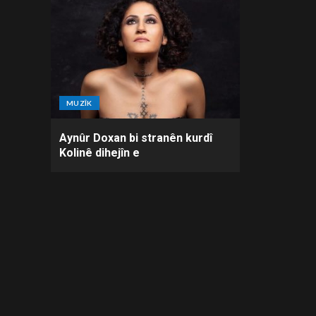
MUZÎK
Aynûr Doxan bi stranên kurdî
Kolinê dihejîn e