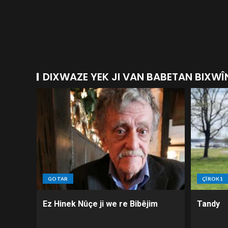
DIXWAZE YEK JI VAN BABETAN BIXWÎ
GOTAR
ÇÎROK1
Ez Hinek Nûçe ji we re Bibêjim
Tandy