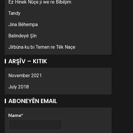
Ez Hinek Nûçe ji we re Bibêjim
Tandy
Jina Bêhempa
Balindeyê Şîn
Jîrbûna ku bi Temen re Têk Naçe
ARŞÎV – KITIK
November 2021
July 2018
ABONEYÊN EMAIL
Name*