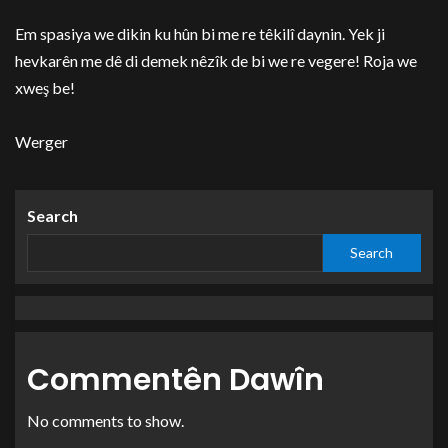
Em spasiya we dikin ku hûn bi me re têkilî daynin. Yek ji
hevkarên me dê di demek nêzîk de bi we re vegere! Roja we
xweş be!
Werger
Search
Search
Commentên Dawîn
No comments to show.