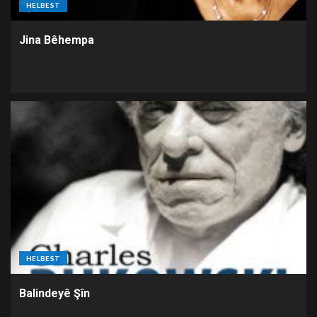
HELBEST
Jina Bêhempa
HELBEST
Balindeyê Şîn