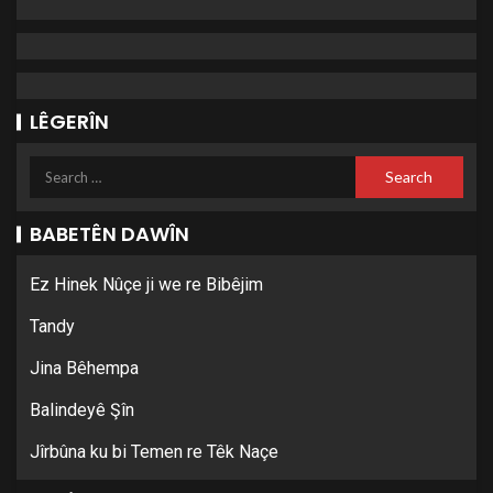
LÊGERÎN
BABETÊN DAWÎN
Ez Hinek Nûçe ji we re Bibêjim
Tandy
Jina Bêhempa
Balindeyê Şîn
Jîrbûna ku bi Temen re Têk Naçe