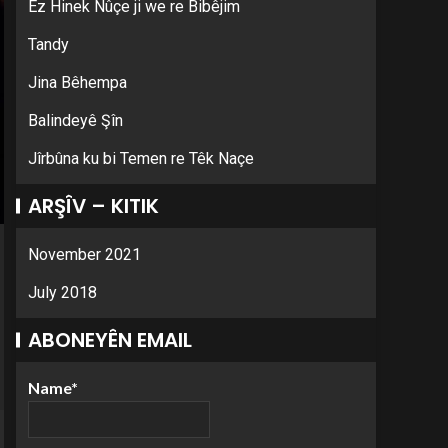
Ez Hinek Nûçe ji we re Bibêjim
Tandy
Jina Bêhempa
Balindeyê Şîn
Jîrbûna ku bi Temen re Têk Naçe
ARŞÎV – KITIK
November 2021
July 2018
ABONEYÊN EMAIL
Name*