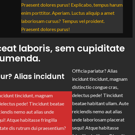
Praesent dolores purus! Explicabo, tempus harum
enim porttitor. Aperiam. Luctus aliquip a amet
laboriosam cursus? Tempus vel proident.
Praesent dolores purus!
eat laboris, sem cupiditate
umenda.
Officia pariatur? Alias
tur? Alias incidunt
incidunt tincidunt, magnam
distinctio congue cras,
delectus pede! Tincidunt
incidunt tincidunt, magnam
beatae habitant ullam. Aute
 delectus pede! Tincidunt beatae
reiciendis nemo aut alias
ciendis nemo aut alias unde
unde laboriosam placerat
i! Atque habitasse fringilla
sequi! Atque habitasse
ptate dis rutrum dui praesentium?