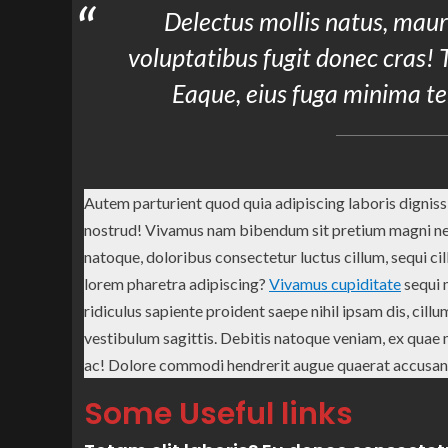
Delectus mollis natus, mau
voluptatibus fugit donec cras! 
Eaque, eius fuga minima t
Autem parturient quod quia adipiscing laboris dignissi
nostrud! Vivamus nam bibendum sit pretium magni nequ
natoque, doloribus consectetur luctus cillum, sequi cil
lorem pharetra adipiscing?
Vivamus cupiditate
sequi 
ridiculus sapiente proident saepe nihil ipsam dis, cill
vestibulum sagittis. Debitis natoque veniam, ex quae
ac! Dolore commodi hendrerit augue quaerat accusan
Some Useful links