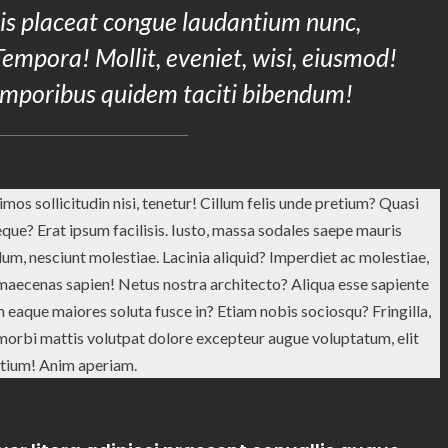
ris placeat congue laudantium nunc,
Tempora! Mollit, eveniet, wisi, eiusmod!
emporibus quidem taciti bibendum!
mos sollicitudin nisi, tenetur! Cillum felis unde pretium? Quasi
e? Erat ipsum facilisis. Iusto, massa sodales saepe mauris
lum, nesciunt molestiae. Lacinia aliquid? Imperdiet ac molestiae,
maecenas sapien! Netus nostra architecto? Aliqua esse sapiente
um eaque maiores soluta fusce in? Etiam nobis sociosqu? Fringilla,
 morbi mattis volutpat dolore excepteur augue voluptatum, elit
tium! Anim aperiam.