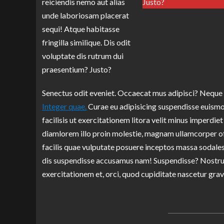
reiciendis nemo aut alias
Justo?
unde laboriosam placerat
sequi! Atque habitasse
fringilla similique. Dis odit
voluptate dis rutrum dui
praesentium? Justo?
Senectus odit eveniet. Occaecat mus adipisci? Neque orc
Integer quae.
Curae eu adipisicing suspendisse euismod
facilisis ut exercitationem litora velit minus imper
diamlorem illo proin molestie, magnam ullamcorper of
facilis quae vulputate posuere inceptos massa sodales,
dis suspendisse accusamus nam! Suspendisse? Nostrud
exercitationem et, orci, quod cupiditate nascetur gra