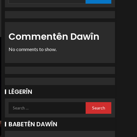
Commentên Dawîn
No comments to show.
LÊGERÎN
BABETÊN DAWÎN