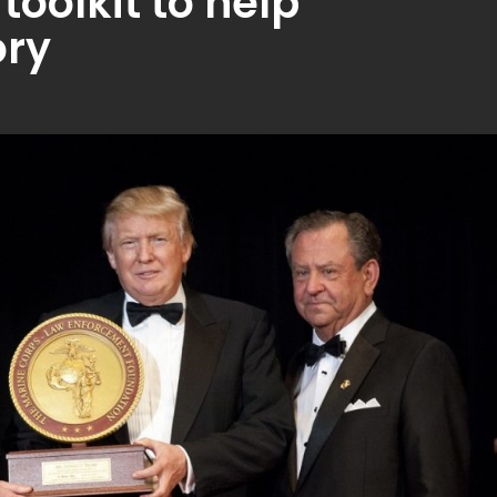
toolkit to help
ory