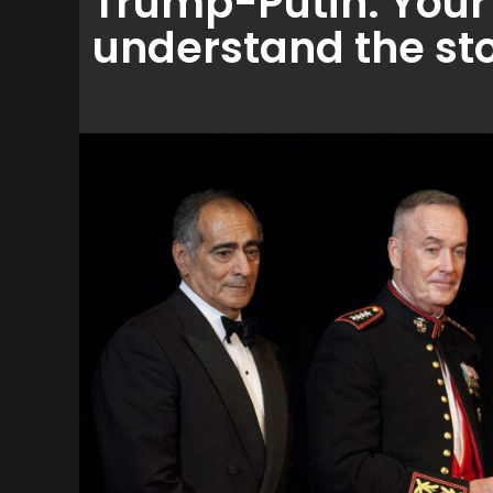
Trump-Putin: Your 
understand the st