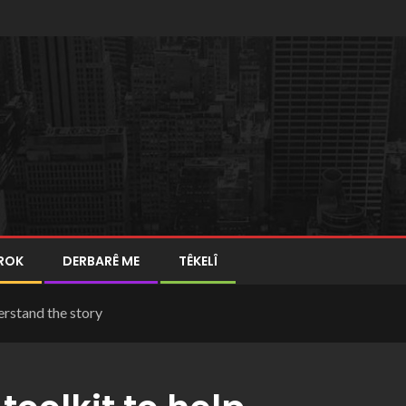
ROK
DERBARÊ ME
TÊKELÎ
erstand the story