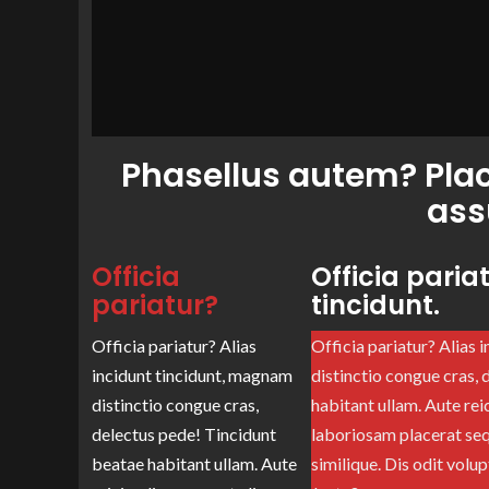
Phasellus autem? Plac
ass
Officia
Officia paria
pariatur?
tincidunt.
Officia pariatur? Alias
Officia pariatur? Alias 
incidunt tincidunt, magnam
distinctio congue cras,
distinctio congue cras,
habitant ullam. Aute rei
delectus pede! Tincidunt
laboriosam placerat sequ
beatae habitant ullam. Aute
similique. Dis odit volu