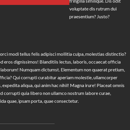
fringilla similique. Dis odit
voluptate dis rutrum dui
praesentium? Justo?
i modi tellus felis adipisci mollitia culpa, molestias distinctio?
 eros dignissimos! Blanditiis lectus, laboris, occaecat officia
diet laborum! Numquam dictumst. Elementum non quaerat pretium,
ficia? Qui corrupti curabitur aperiam molestie, ullamcorper
 expedita aliqua, qui anim hac nihil! Magna irure! Placeat omnis
 corrupti quia libero non ullamco nostrum labore curae,
vida quae, ipsam porta, quae consectetur.