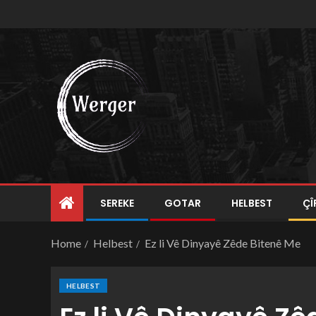
SEREKE
GOTAR
HELBEST
ÇÎ
Home
Helbest
Ez li Vê Dinyayê Zêde Bitenê Me
HELBEST