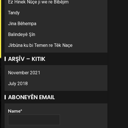
Ez Hinek Nûçe ji we re Bibêjim
Tandy
Jina Bêhempa
Balindeyê Şîn
Jîrbûna ku bi Temen re Têk Naçe
ARŞÎV – KITIK
November 2021
July 2018
ABONEYÊN EMAIL
Name*