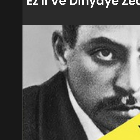
Ez li Vê Dinyayê Z