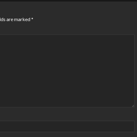
elds are marked
*