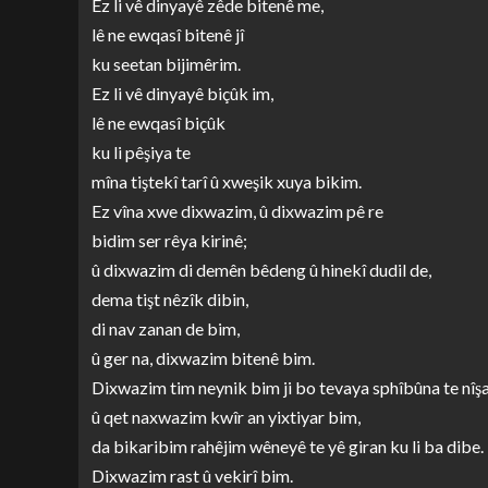
Ez li vê dinyayê zêde bitenê me,
lê ne ewqasî bitenê jî
ku seetan bijimêrim.
Ez li vê dinyayê biçûk im,
lê ne ewqasî biçûk
ku li pêşiya te
mîna tiştekî tarî û xweşik xuya bikim.
Ez vîna xwe dixwazim, û dixwazim pê re
bidim ser rêya kirinê;
û dixwazim di demên bêdeng û hinekî dudil de,
dema tişt nêzîk dibin,
di nav zanan de bim,
û ger na, dixwazim bitenê bim.
Dixwazim tim neynik bim ji bo tevaya sphîbûna te nîş
û qet naxwazim kwîr an yixtiyar bim,
da bikaribim rahêjim wêneyê te yê giran ku li ba dibe.
Dixwazim rast û vekirî bim.