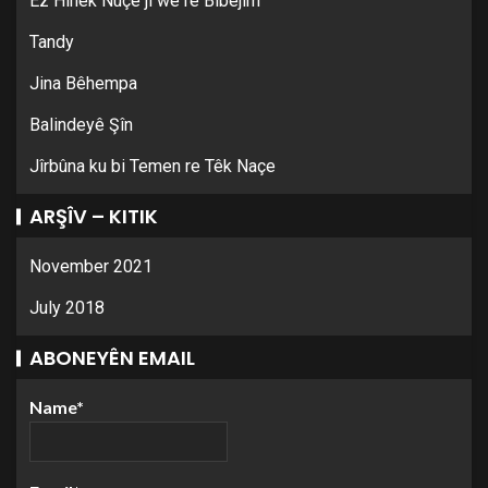
Ez Hinek Nûçe ji we re Bibêjim
Tandy
Jina Bêhempa
Balindeyê Şîn
Jîrbûna ku bi Temen re Têk Naçe
ARŞÎV – KITIK
November 2021
July 2018
ABONEYÊN EMAIL
Name*