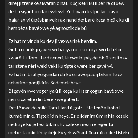
dirêj ji trêneke siwaran dihat. Kûçikekî ku li ser rê di xew
de bû şiyar bû û kir ewtewt. Yê biyan destpê kir ji aş û
bajar axivî û pêşbîniyek ragihand derbarê keça biçûk ku di
hembêza bavê xwe yê agnostîk de bû.
Ez hatim vir da ku dev ji vexwarinê berdim.
Got û rondik ji çavên wî bariyan û li ser rûyê wî daketin
xwarê. Li Tom Hard nenerî, lê xwe bi pêş de bir û ziq li nav
taristanê nêrî wekî yekî ku tiştek were ber çavê wî.
Ez hatim bi aliyê gundan da ku ez xwe paqij bikim, lê ez
nehatime paqijkirin. Sedemek heye.
Bi çavên xwe vegeriya û li keça ku li ser çogên bavê xwe
nerî û careke din berê xwe guhert.
Destê xwe da milê Tom Hard û got: – Ne tenê alkohol
kurmê min e. Tiştekî din heye. Ez dildar im û min hîn kesek
nedîtiye ku jê hez bikim. Ev xaleke mezin e, eger tu
mebesta min têdigihêjî. Ev yek wêranbûna min dike tiştekî