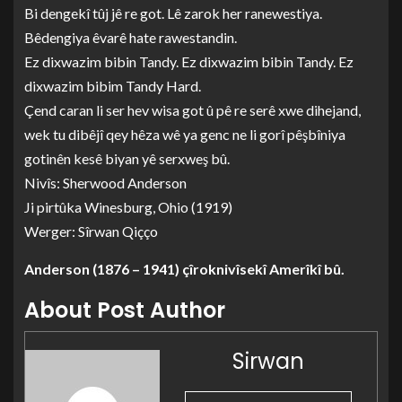
Bi dengekî tûj jê re got. Lê zarok her ranewestiya.
Bêdengiya êvarê hate rawestandin.
Ez dixwazim bibin Tandy. Ez dixwazim bibin Tandy. Ez
dixwazim bibim Tandy Hard.
Çend caran li ser hev wisa got û pê re serê xwe dihejand,
wek tu dibêjî qey hêza wê ya genc ne li gorî pêşbîniya
gotinên kesê biyan yê serxweş bû.
Nivîs: Sherwood Anderson
Ji pirtûka Winesburg, Ohio (1919)
Werger: Sîrwan Qiçço
Anderson (1876 – 1941) çîroknivîsekî Amerîkî bû.
About Post Author
Sirwan