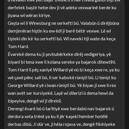
derfetek baştir hebe dev ji vê adeta vexwarinê berde ku
jiyana wî wêran kiriye.
Geşta wî li Winesburg ne serkeftî bû. Valabûn û dirêjbûna
demjimêran hiştin ku ew êdî ji berê bêtir vexwe. Lê wî
tiştekî din kir ku serkeftî bû. Wî navekî tijî wate da keça
Tom Hard.
Êvarekê dema ku ji şevbuhêrkeke dirêj vedigeriya, yê
biyanî bi tena xwe li kolana sereke ya bajarok ditewtihî.
Tom Hard li pêş xaniyê Willard yê nû bi keça xwe re, ya ku
wê çaxê pênc salî bû, li ser kabokê rûniştî bû. Li tenişt ku
George Willard yê ciwan rûniştî bû. Yê biyan jî xwe li rex
wan avêt ser kursiyekê. Laşê wî dilerizî û dema hewl da
bipeyive, dengê wî jî dire’elî.
Derengî êvarê bû û tarîtiyê xwe berdabû nav bajarok û
derdora xeta trênê ya ku li jêr kaşekî hember hotêlê
derbas dibû. Ji dûr ve, ji hêla rojava ve, dengê fîkîniyeke