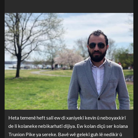
Heta temenê heft salî ew di xaniyekî kevin û neboyaxkirî
de li kolaneke nebikarhatî dijiya. Ew kolan diçû ser kolana
Trunion Pike ya sereke. Bavê wê gelekî guh lê nedikir û