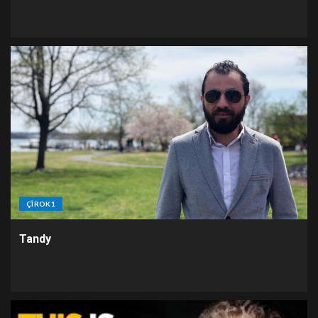
ÇÎROK1
Tandy