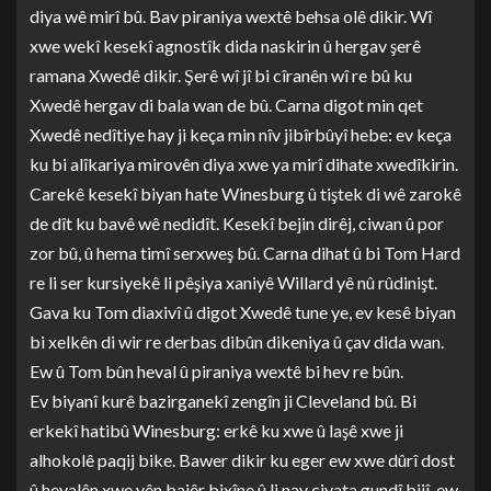
diya wê mirî bû. Bav piraniya wextê behsa olê dikir. Wî
xwe wekî kesekî agnostîk dida naskirin û hergav şerê
ramana Xwedê dikir. Şerê wî jî bi cîranên wî re bû ku
Xwedê hergav di bala wan de bû. Carna digot min qet
Xwedê nedîtiye hay ji keça min nîv jibîrbûyî hebe: ev keça
ku bi alîkariya mirovên diya xwe ya mirî dihate xwedîkirin.
Carekê kesekî biyan hate Winesburg û tiştek di wê zarokê
de dît ku bavê wê nedidît. Kesekî bejin dirêj, ciwan û por
zor bû, û hema timî serxweş bû. Carna dihat û bi Tom Hard
re li ser kursiyekê li pêşiya xaniyê Willard yê nû rûdinişt.
Gava ku Tom diaxivî û digot Xwedê tune ye, ev kesê biyan
bi xelkên di wir re derbas dibûn dikeniya û çav dida wan.
Ew û Tom bûn heval û piraniya wextê bi hev re bûn.
Ev biyanî kurê bazirganekî zengîn ji Cleveland bû. Bi
erkekî hatibû Winesburg: erkê ku xwe û laşê xwe ji
alhokolê paqij bike. Bawer dikir ku eger ew xwe dûrî dost
û hevalên xwe yên bajêr bixîne û li nav civata gundî bijî, ew