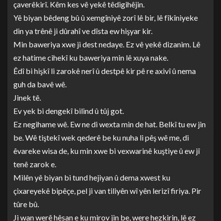
çaverêkirî. Kêm kes vê yekê têdigihêjin.
Yê biyan bêdeng bû û xemgîniyê zorî lê bir, lê fîkîniyeke
din ya trênê ji dûrahî ve dîsta ew hişyar kir.
Min baweriya xwe ji dest nedaye. Ez vê yekê dizanim. Lê
ez hatime cihekî ku baweriya min lê xuya nake.
Êdî bi hişkî li zarokê nerî û destpê kir pê re axivî û nema
guh da bavê wê.
Jinek tê.
Ev yek bi dengekî bilind û tûj got.
Ez negihame wê. Ew ne di wexta min de hat. Belkî tu ew jin
be. Wê tiştekî wek qederê be ku nuha li pêş wê me, di
êvareke wisa de, ku min xwe bi vexwarinê kuştiye û ew jî
tenê zarok e.
Milên yê biyan bi tund hejiyan û dema xwest ku
çixareyekê bipêçe, pel ji van tiliyên wî yên lerizî firiya. Pir
tûre bû.
Ji wan werê hêsan e ku mirov jin be, were hezkirin, lê ez