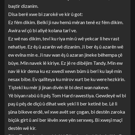
baştir dizanim.
Dîsa berê xwe bi zarokê ve kir û got:
Ez fêm dikim. Belkî ji nav hemû mêran tenê ez fêm dikim.
Awira wî çû bi aliyê kolana tarî ve.
Ez wê nas dikim, tevî ku riya min û wê yekcar li hev rast
nehatiye. Ez êş û azarên wê dizanim. Ji ber êş û azarên wê
ew evîna min e. Ji nav wan êş û azaran jineke bêhempa çê
bûye. Min navek lê kiriye. Ez jê re dibêjim Tandy. Min ew
nav lê kir dema ku ez xwedî xewn bûm û berî ku laşê min
nesax bibe. Ev qalîteya ku mirov xurt be ku were hezkirin.
Tiştekî ku mêr ji jinan divên lê bi dest wan nakeve.
Yê biyan rabû û li pêş Tom Hard rawestiya. Gewdeyê wî bi
paş û pêş de diçû û dihat wek yekî li ber ketinê be. Lê li
şûna bikeve erdê, wî xwe avêt ser çogan, bi destên zaroka
biçûk girt û anî ber lêvên xwe yên serxweş. Bi xweşî maçî
destên wê kir.