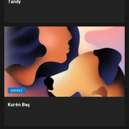
Tandy
ÇÎROK1
Kurên Baş