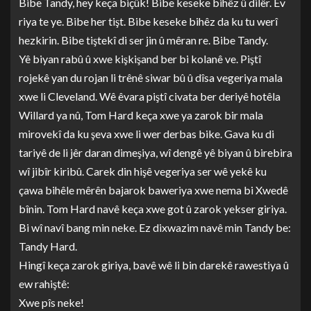
Bibe Tandy, hey keça biçûk! Bibe keseke bihêz û dilêr. Ev
riya te ye. Bibe her tişt. Bibe keseke bihêz da ku tu werî
hezkirin. Bibe tiştekî di ser jin û mêran re. Bibe Tandy.
Yê biyan rabû û xwe kişkişand ber bi kolanê ve. Piştî
rojekê yan du rojan li trênê siwar bû û dîsa vegeriya mala
xwe li Cleveland. Wê êvara piştî civata ber deriyê hotêla
Willard ya nû, Tom Hard keça xwe ya zarok bir mala
mirovekî da ku şeva xwe li wer derbas bike. Gava ku di
tariyê de li jêr daran dimeşiya, wî dengê yê biyan û birebira
wî jibîr kiribû. Carek din hişê vegeriya ser wê yekê ku
çawa bihêle mêrên bajarok baweriya xwe nema bi Xwedê
bînin. Tom Hard navê keça xwe got û zarok yekser giriya.
Bi wî navî bang min neke. Ez dixwazim navê min Tandy be:
Tandy Hard.
Hingî keça zarok giriya, bavê wê li bin darekê rawestiya û
ew rahiştê:
Xwe pîs neke!